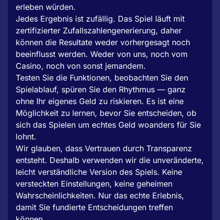
erleben würden.
Jedes Ergebnis ist zufällig. Das Spiel läuft mit
zertifizierter Zufallszahlengenerierung, daher
können die Resultate weder vorhergesagt noch
beeinflusst werden. Weder von uns, noch vom
Casino, noch von sonst jemandem.
Testen Sie die Funktionen, beobachten Sie den
Spielablauf, spüren Sie den Rhythmus — ganz
ohne Ihr eigenes Geld zu riskieren. Es ist eine
Möglichkeit zu lernen, bevor Sie entscheiden, ob
sich das Spielen um echtes Geld woanders für Sie
lohnt.
Wir glauben, dass Vertrauen durch Transparenz
entsteht. Deshalb verwenden wir die unveränderte,
leicht verständliche Version des Spiels. Keine
versteckten Einstellungen, keine geheimen
Wahrscheinlichkeiten. Nur das echte Erlebnis,
damit Sie fundierte Entscheidungen treffen
können.