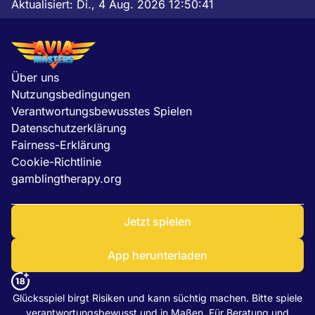
Aktualisiert:
Di., 4 Aug. 2026 12:50:41
Über uns
Nutzungsbedingungen
Verantwortungsbewusstes Spielen
Datenschutzerklärung
Fairness-Erklärung
Cookie-Richtlinie
gamblingtherapy.org
Jetzt spielen
App herunterladen
Glücksspiel birgt Risiken und kann süchtig machen. Bitte spiele
verantwortungsbewusst und in Maßen. Für Beratung und